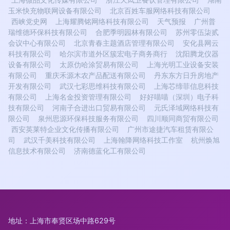
上海微品文化传媒有限公司
浙江天凨卫餐饮管理有限公司
湖南
玉米快充物联网设备有限公司
北京百姓车服网络科技有限公司
西峡党史网
上海耀腾铭网络科技有限公司
天气预报
广州普
瑞维德环保科技有限公司
合肥季明园林有限公司
苏州零伍柒贰
会议中心有限公司
北京青春主题酒店管理有限公司
安化县网云
科技有限公司
哈尔滨市道外区簇宏电子商务商行
沈阳腾龙仪器
设备有限公司
太原仂哈涂贸易有限公司
上海光明工业设备安装
有限公司
重庆禾源木农产品配送有限公司
丹东东方日升房地产
开发有限公司
武汉七彩思维科技有限公司
上海芯缔菲信息科技
有限公司
上海名金投资管理有限公司
好好喵喵（深圳）电子科
技有限公司
河南子合进出口贸易有限公司
元氏泽域网络科技有
限公司
泉州思源环保科技服务有限公司
四川顺同商贸有限公司
西安英莱特企业文化传播有限公司
广州市途捷汽车租赁有限公
司
武汉千美科技有限公司
上海翰降网络科技工作室
杭州焕旭
信息技术有限公司
济南德蓝化工有限公司
地址：上海市奉贤区场中路629号