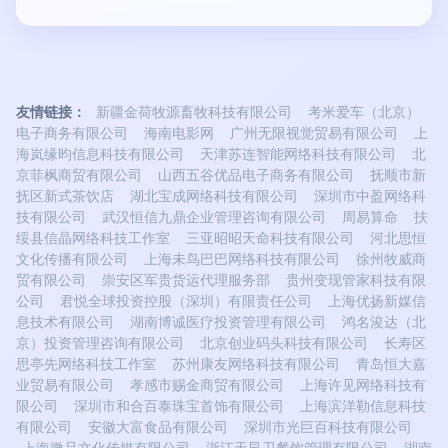
友情链接：
新疆金荷牧源畜牧科技有限公司
考米爱车（北京）
电子商务有限公司
海南电影网
广州无限视觉贸易有限公司
上
海岚缘昀信息科技有限公司
天津苏连智能网络科技有限公司
北
京菲枫商贸有限公司
山西五谷优品电子商务有限公司
抚顺市新
抚区新式茶饮店
湖北宝成网络科技有限公司
深圳市中盈网络科
技有限公司
武汉恒信九鼎企业管理咨询有限公司
周易算命
扶
绥县信晶网络科技工作室
三亚昭昭天命科技有限公司
河北思恒
文化传播有限公司
上海未鸟巴巴网络科技有限公司
徐州牧威商
贸有限公司
崇安区军贵货运代理服务部
贵州变现管家科技有限
公司
君悦全球投资控股（深圳）有限责任公司
上海优扬新媒信
息技术有限公司
湖南博诚医疗投资管理有限公司
鸿名浚达（北
京）投资管理咨询有限公司
北京创业码头科技有限公司
长寿区
思亭先网络科技工作室
苏州康友网络科技有限公司
青岛恒大嘉
业贸易有限公司
孝感市赐金商贸有限公司
上海许见网络科技有
限公司
深圳市和合百泰珠宝首饰有限公司
上海滨洋勒信息科技
有限公司
安徽大富食品有限公司
深圳市光巨百科技有限公司